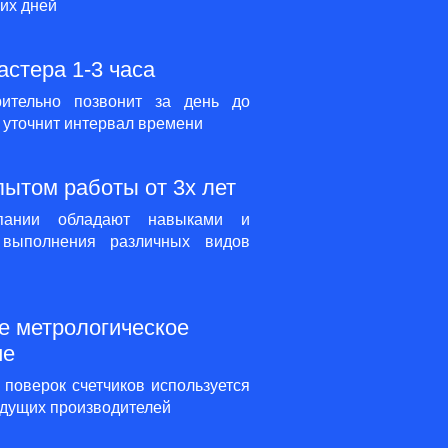
чих дней
стера 1-3 часа
рительно позвонит за день до
и уточнит интервал времени
пытом работы от 3х лет
мпании обладают навыками и
выполнения различных видов
е метрологическое
ие
поверок счетчиков используется
дущих производителей