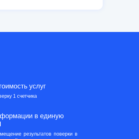
тоимость услуг
верку 1 счетчика
нформации в единую
Н
змещение результатов поверки в