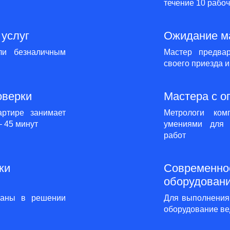
течение 10 рабо
услуг
Ожидание ма
ли безналичным
Мастер предва
своего приезда 
оверки
Мастера с о
артире занимает
Метрологи ко
 – 45 минут
умениями для 
работ
ки
Современно
оборудован
ваны в решении
Для выполнения 
оборудование ве