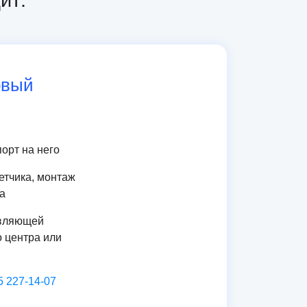
ит:
овый
орт на него
етчика, монтаж
а
авляющей
о центра или
5 227-14-07