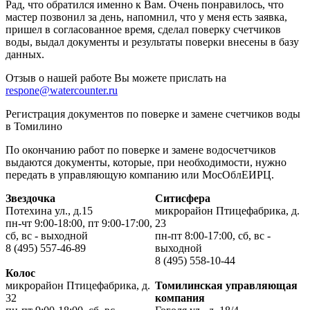
Рад, что обратился именно к Вам. Очень понравилось, что
мастер позвонил за день, напомнил, что у меня есть заявка,
пришел в согласованное время, сделал поверку счетчиков
воды, выдал документы и результаты поверки внесены в базу
данных.
Отзыв о нашей работе Вы можете прислать на
respone@watercounter.ru
Регистрация документов по поверке и замене счетчиков воды
в Томилино
По окончанию работ по поверке и замене водосчетчиков
выдаются документы, которые, при необходимости, нужно
передать в управляющую компанию или МосОблЕИРЦ.
Звездочка
Ситисфера
Потехина ул., д.15
микрорайон Птицефабрика, д.
пн-чт 9:00-18:00, пт 9:00-17:00,
23
сб, вс - выходной
пн-пт 8:00-17:00, сб, вс -
8 (495) 557-46-89
выходной
8 (495) 558-10-44
Колос
микрорайон Птицефабрика, д.
Томилинская управляющая
32
компания